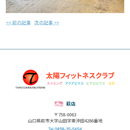
<< 前の記事
次の記事 >>
萩店
〒758-0063
山口県萩市大字山田字東沖田4286番地
0838-25-5656
Tel