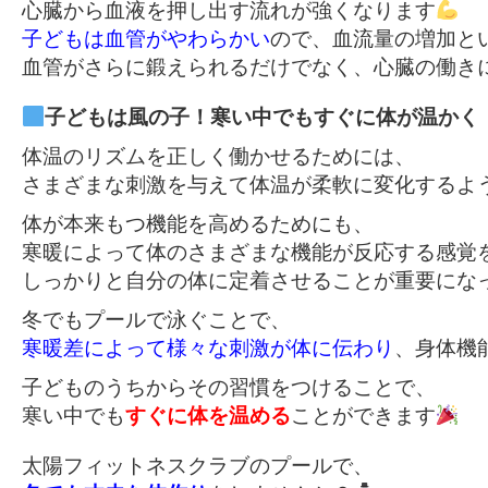
心臓から血液を押し出す流れが強くなります
子どもは血管がやわらかい
ので、血流量の増加とい
血管がさらに鍛えられるだけでなく、心臓の働き
体温のリズムを正しく働かせるためには、

さまざまな刺激を与えて体温が柔軟に変化するよ
体が本来もつ機能を高めるためにも、

寒暖によって体のさまざまな機能が反応する感覚を
しっかりと自分の体に定着させることが重要にな
寒暖差によって様々な刺激が体に伝わり
、身体機
子どものうちからその習慣をつけることで、

寒い中でも
すぐに体を温める
ことができます