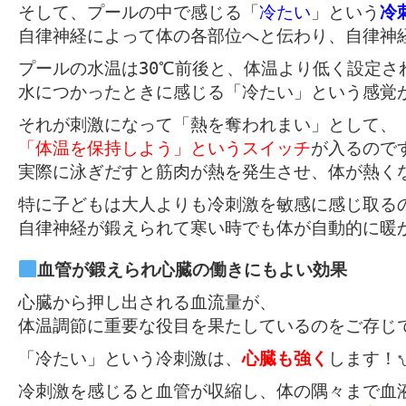
そして、プールの中で感じる「
冷たい
」という
冷
自律神経によって体の各部位へと伝わり、自律神
プールの水温は30℃前後と、体温より低く設定さ
水につかったときに感じる「冷たい」という感覚
「体温を保持しよう」というスイッチ
が入るので
実際に泳ぎだすと筋肉が熱を発生させ、体が熱く
特に子どもは大人よりも冷刺激を敏感に感じ取るの
自律神経が鍛えられて寒い時でも体が自動的に暖
心臓から押し出される血流量が、

体温調節に重要な役目を果たしているのをご存じ
「冷たい」という冷刺激は、
心臓も強く
します！
冷刺激を感じると血管が収縮し、体の隅々まで血液