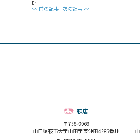
]]>
<< 前の記事
次の記事 >>
萩店
〒758-0063
山口県萩市大字山田字東沖田4286番地
山