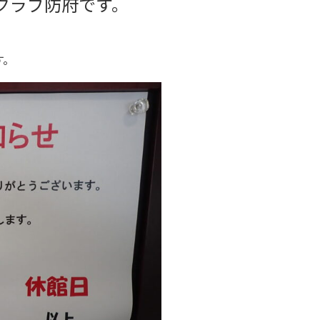
クラブ防府です。
。
す。